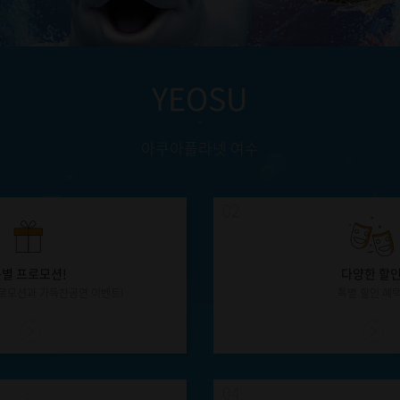
YEOSU
-
아쿠아플라넷 여수
02
별 프로모션!
다양한 할
로모션과 가득찬공연 이벤트!
특별 할인 혜택
04