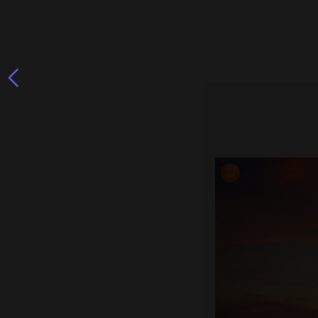
ON
AIR