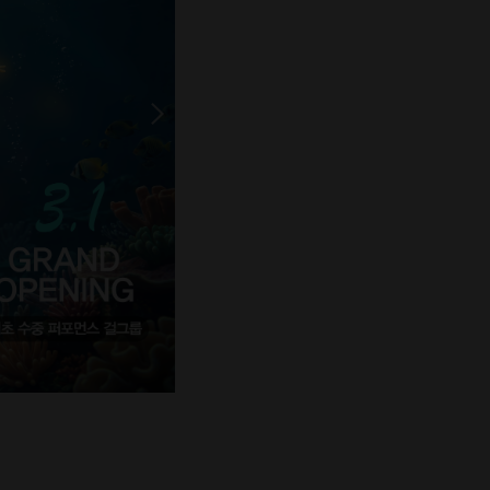
오션
약 100여
크기와 모양