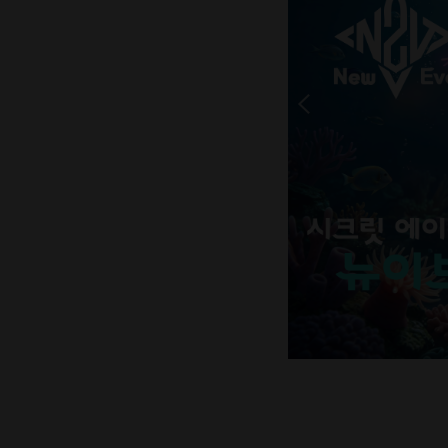
 피딩
형 메인수조!
 먹을까요?!